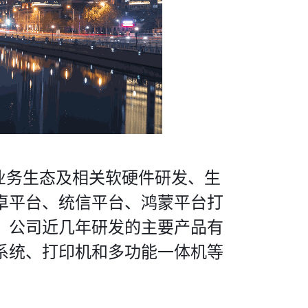
我们联系
联系我们
admin@hzljdz.com.cn
0571-87386821
浙江省杭州市
西湖区文三路199号创业大厦11楼
印业务生态及相关软硬件研发、生
04室
卓平台、统信平台、鸿蒙平台打
。公司近几年研发的主要产品有
系统、打印机和多功能一体机等