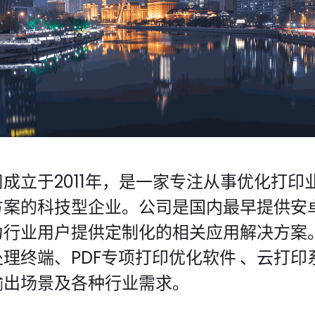
与
，是一家定制化打印输出解决方案提供商，是一
化设备制造商。我们是一支充满激情朝气磅礴
建一个高效专业的打印控制系统及生态，提升
， 来解决客户在商业活动中遇到的诸多难题。
成立于2011年，是一家专注从事优化打
11
方案的科技型企业。公司是国内最早提供安
为行业用户提供定制化的相关应用解决方案
理终端、PDF专项打印优化软件
、云打印
输出场景及各种行业需求。